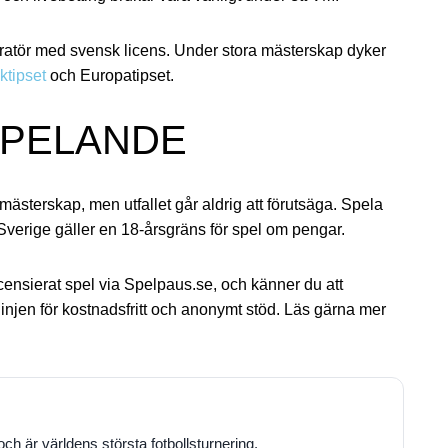
eratör med svensk licens. Under stora mästerskap dyker
ktipset
och Europatipset.
SPELANDE
mästerskap, men utfallet går aldrig att förutsäga. Spela
 Sverige gäller en 18-årsgräns för spel om pengar.
licensierat spel via Spelpaus.se, och känner du att
linjen för kostnadsfritt och anonymt stöd. Läs gärna mer
ch är världens största fotbollsturnering.