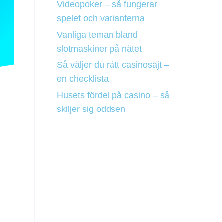
Videopoker – så fungerar
spelet och varianterna
Vanliga teman bland
slotmaskiner på nätet
Så väljer du rätt casinosajt –
en checklista
Husets fördel på casino – så
skiljer sig oddsen