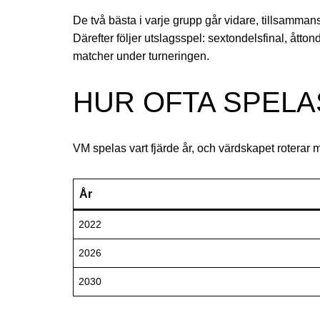
De två bästa i varje grupp går vidare, tillsammans 
Därefter följer utslagsspel: sextondelsfinal, åttond
matcher under turneringen.
HUR OFTA SPELA
VM spelas vart fjärde år, och värdskapet roterar m
År
2022
2026
2030