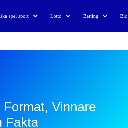
ska spel sport
Lotto
Betting
Blo
 Format, Vinnare
 Fakta