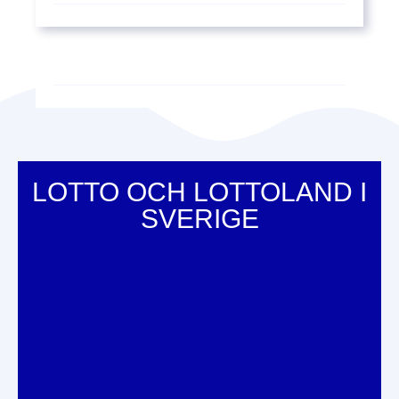
LOTTO OCH LOTTOLAND I
SVERIGE