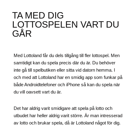
TA MED DIG
LOTTOSPELEN VART DU
GÅR
Med Lottoland får du dels tillgång till fler lottospel. Men
samtidigt kan du spela precis där du är. Du behöver
inte gå till spelbutiken eller sitta vid datorn hemma. I
och med att Lottoland har en smidig app som funkar på
både Androidtelefoner och iPhone så kan du spela när
du vill oavsett vart du är.
Det har aldrig varit smidigare att spela på lotto och
utbudet har heller aldrig varit större. Är man intresserad
av lotto och brukar spela, då är Lottoland något för dig.