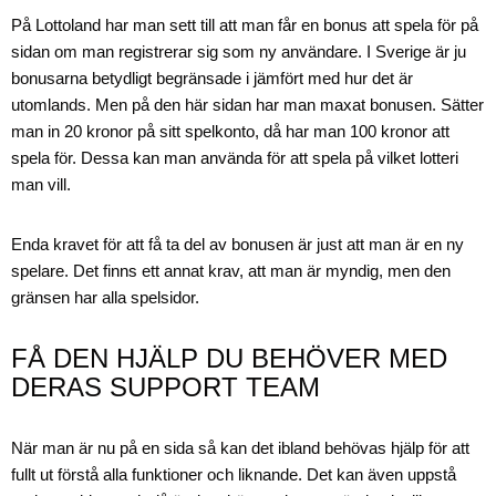
På Lottoland har man sett till att man får en bonus att spela för på
sidan om man registrerar sig som ny användare. I Sverige är ju
bonusarna betydligt begränsade i jämfört med hur det är
utomlands. Men på den här sidan har man maxat bonusen. Sätter
man in 20 kronor på sitt spelkonto, då har man 100 kronor att
spela för. Dessa kan man använda för att spela på vilket lotteri
man vill.
Enda kravet för att få ta del av bonusen är just att man är en ny
spelare. Det finns ett annat krav, att man är myndig, men den
gränsen har alla spelsidor.
FÅ DEN HJÄLP DU BEHÖVER MED
DERAS SUPPORT TEAM
När man är nu på en sida så kan det ibland behövas hjälp för att
fullt ut förstå alla funktioner och liknande. Det kan även uppstå