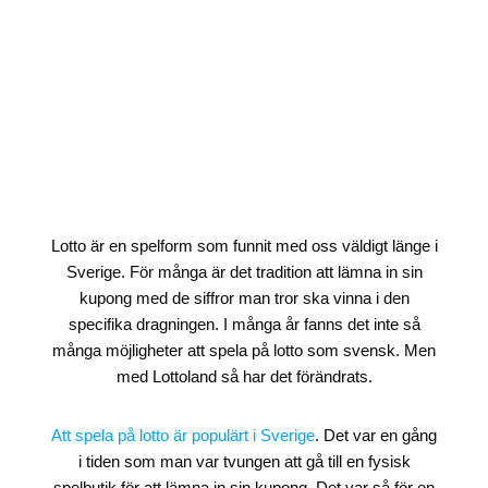
Lotto är en spelform som funnit med oss väldigt länge i
Sverige. För många är det tradition att lämna in sin
kupong med de siffror man tror ska vinna i den
specifika dragningen. I många år fanns det inte så
många möjligheter att spela på lotto som svensk. Men
med Lottoland så har det förändrats.
Att spela på lotto är populärt i Sverige
. Det var en gång
i tiden som man var tvungen att gå till en fysisk
spelbutik för att lämna in sin kupong. Det var så för en