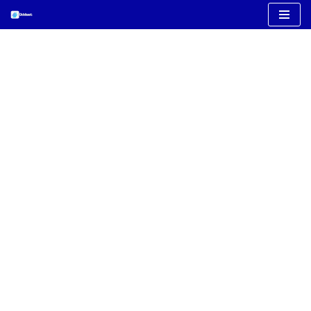
Hoppa
till
innehåll