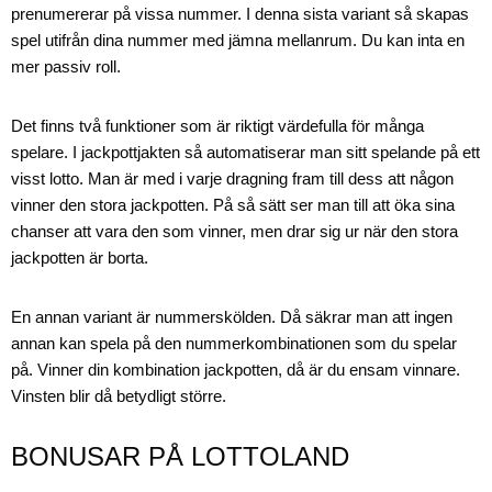
prenumererar på vissa nummer. I denna sista variant så skapas
spel utifrån dina nummer med jämna mellanrum. Du kan inta en
mer passiv roll.
Det finns två funktioner som är riktigt värdefulla för många
spelare. I jackpottjakten så automatiserar man sitt spelande på ett
visst lotto. Man är med i varje dragning fram till dess att någon
vinner den stora jackpotten. På så sätt ser man till att öka sina
chanser att vara den som vinner, men drar sig ur när den stora
jackpotten är borta.
En annan variant är nummerskölden. Då säkrar man att ingen
annan kan spela på den nummerkombinationen som du spelar
på. Vinner din kombination jackpotten, då är du ensam vinnare.
Vinsten blir då betydligt större.
BONUSAR PÅ LOTTOLAND