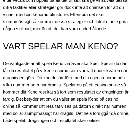
efter vecka och hoppas på att det till slut ska ge vinst. Alla dessa
olika taktiker eller strategier gör dock inte att chansen för att du
vinner med din kenorad blir större. Eftersom det sker
slumpmässigt så kommer dessa strategier och taktiker inte göra
någon skillnad, mer än att det kan vara underhållande.
VART SPELAR MAN KENO?
De vanligaste är att spela Keno via Svenska Spel. Spelar du där
får du resultatet på vilken kenorad som var rätt under kvällen när
dragningen görs. Då kan du jämföra med din egen kenorad och
vilka nummer som har dragits. Spelar du på ett casino online så
kommer ditt Keno resultat så fort som resultatet av dragningen är
färdig. Det betyder att om du väljer att spela Keno på casino
online så kommer ditt resultat visas på datorn direkt när numren
med bollar slumpmässigt har dragits. Det hela försiggår då online,
både spelet, dragningen och resultatet sker online.