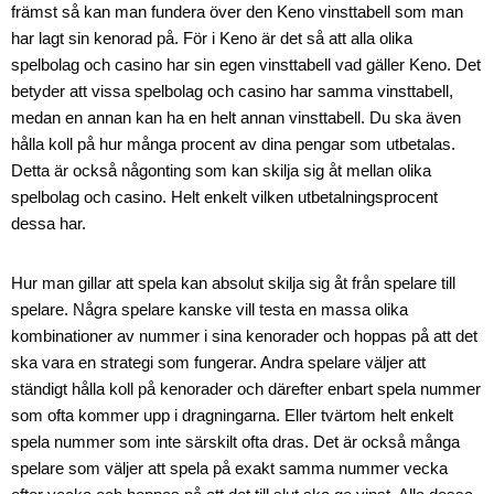
främst så kan man fundera över den Keno vinsttabell som man
har lagt sin kenorad på. För i Keno är det så att alla olika
spelbolag och casino har sin egen vinsttabell vad gäller Keno. Det
betyder att vissa spelbolag och casino har samma vinsttabell,
medan en annan kan ha en helt annan vinsttabell. Du ska även
hålla koll på hur många procent av dina pengar som utbetalas.
Detta är också någonting som kan skilja sig åt mellan olika
spelbolag och casino. Helt enkelt vilken utbetalningsprocent
dessa har.
Hur man gillar att spela kan absolut skilja sig åt från spelare till
spelare. Några spelare kanske vill testa en massa olika
kombinationer av nummer i sina kenorader och hoppas på att det
ska vara en strategi som fungerar. Andra spelare väljer att
ständigt hålla koll på kenorader och därefter enbart spela nummer
som ofta kommer upp i dragningarna. Eller tvärtom helt enkelt
spela nummer som inte särskilt ofta dras. Det är också många
spelare som väljer att spela på exakt samma nummer vecka