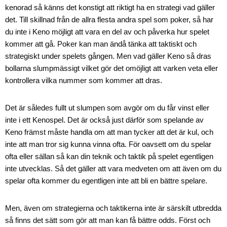
kenorad så känns det konstigt att riktigt ha en strategi vad gäller
det. Till skillnad från de allra flesta andra spel som poker, så har
du inte i Keno möjligt att vara en del av och påverka hur spelet
kommer att gå. Poker kan man ändå tänka att taktiskt och
strategiskt under spelets gången. Men vad gäller Keno så dras
bollarna slumpmässigt vilket gör det omöjligt att varken veta eller
kontrollera vilka nummer som kommer att dras.
Det är således fullt ut slumpen som avgör om du får vinst eller
inte i ett Kenospel. Det är också just därför som spelande av
Keno främst måste handla om att man tycker att det är kul, och
inte att man tror sig kunna vinna ofta. För oavsett om du spelar
ofta eller sällan så kan din teknik och taktik på spelet egentligen
inte utvecklas. Så det gäller att vara medveten om att även om du
spelar ofta kommer du egentligen inte att bli en bättre spelare.
Men, även om strategierna och taktikerna inte är särskilt utbredda
så finns det sätt som gör att man kan få bättre odds. Först och