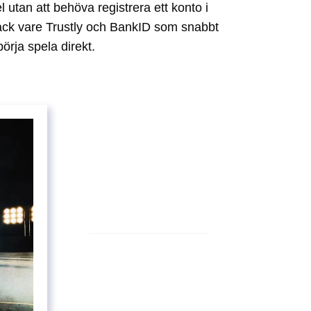
l utan att behöva registrera ett konto i
 tack vare Trustly och BankID som snabbt
börja spela direkt.