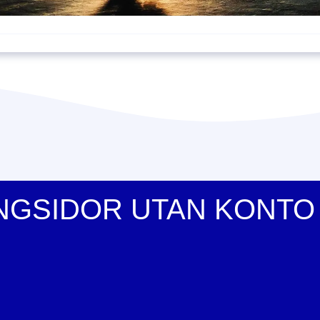
NGSIDOR UTAN KONTO 