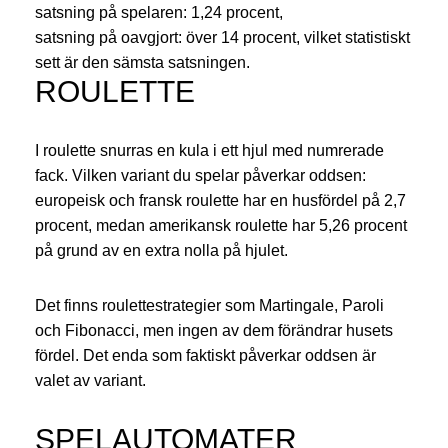
satsning på spelaren: 1,24 procent,
satsning på oavgjort: över 14 procent, vilket statistiskt
sett är den sämsta satsningen.
ROULETTE
I roulette snurras en kula i ett hjul med numrerade
fack. Vilken variant du spelar påverkar oddsen:
europeisk och fransk roulette har en husfördel på 2,7
procent, medan amerikansk roulette har 5,26 procent
på grund av en extra nolla på hjulet.
Det finns roulettestrategier som Martingale, Paroli
och Fibonacci, men ingen av dem förändrar husets
fördel. Det enda som faktiskt påverkar oddsen är
valet av variant.
SPELAUTOMATER