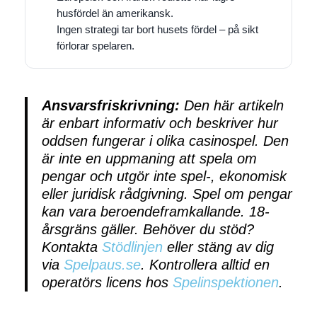
husfördel än amerikansk.
Ingen strategi tar bort husets fördel – på sikt
förlorar spelaren.
Ansvarsfriskrivning:
Den här artikeln
är enbart informativ och beskriver hur
oddsen fungerar i olika casinospel. Den
är inte en uppmaning att spela om
pengar och utgör inte spel-, ekonomisk
eller juridisk rådgivning. Spel om pengar
kan vara beroendeframkallande. 18-
årsgräns gäller. Behöver du stöd?
Kontakta
Stödlinjen
eller stäng av dig
via
Spelpaus.se
. Kontrollera alltid en
operatörs licens hos
Spelinspektionen
.