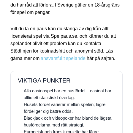
du har råd att förlora. I Sverige gäller en 18-årsgräns
för spel om pengar.
Vill du ta en paus kan du stänga av dig från allt
licensierat spel via Spelpaus.se, och känner du att
spelandet blivit ett problem kan du kontakta
Stödlinjen för kostnadsfritt och anonymt stöd. Läs
gärna mer om
ansvarsfullt spelande
här på sajten.
VIKTIGA PUNKTER
Alla casinospel har en husfördel – casinot har
alltid ett statistiskt övertag.
Husets fördel varierar mellan spelen; lägre
fördel ger dig bättre odds.
Blackjack och videopoker har bland de lägsta
husfördelarna med rätt strategi.
Europeisk och fransk roulette har lägre