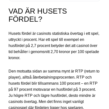
VAD ÄR HUSETS
FÖRDEL?
Husets fördel är casinots statistiska övertag i ett spel,
uttryckt i procent. Har ett spel till exempel en
husfördel på 2,7 procent betyder det att casinot över
tid behåller i genomsnitt 2,70 kronor per 100 spelade
kronor.
Den motsatta sidan av samma mynt är RTP (return to
player), alltså återbetalningsprocenten. RTP och
husets fördel blir tillsammans 100 procent – en RTP
på 97 procent motsvarar en husfördel på 3 procent.
Ju högre RTP och lägre husfördel, desto mindre är
casinots övertag. Men det finns inget vanligt
casinospel där fördelen ligger hos spelaren.