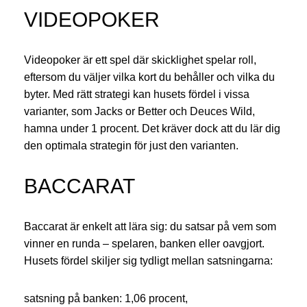
VIDEOPOKER
Videopoker är ett spel där skicklighet spelar roll,
eftersom du väljer vilka kort du behåller och vilka du
byter. Med rätt strategi kan husets fördel i vissa
varianter, som Jacks or Better och Deuces Wild,
hamna under 1 procent. Det kräver dock att du lär dig
den optimala strategin för just den varianten.
BACCARAT
Baccarat är enkelt att lära sig: du satsar på vem som
vinner en runda – spelaren, banken eller oavgjort.
Husets fördel skiljer sig tydligt mellan satsningarna:
satsning på banken: 1,06 procent,